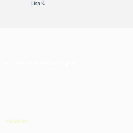
Lisa K.
Art der Veranstaltungen
Firmenveranstaltungen
Club Events
Private Feiern
Impressum