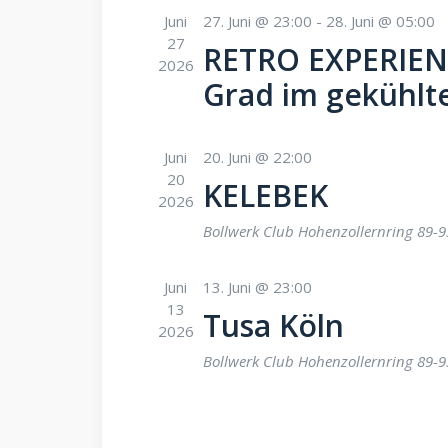
Juni
27. Juni @ 23:00
-
28. Juni @ 05:00
27
RETRO EXPERIENCE
2026
Grad im gekühlt
Juni
20. Juni @ 22:00
20
KELEBEK
2026
Bollwerk Club
Hohenzollernring 89-9
Juni
13. Juni @ 23:00
13
Tusa Köln
2026
Bollwerk Club
Hohenzollernring 89-9