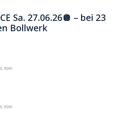
 Sa. 27.06.26🪩 – bei 23
en Bollwerk
3, Köln
3, Köln