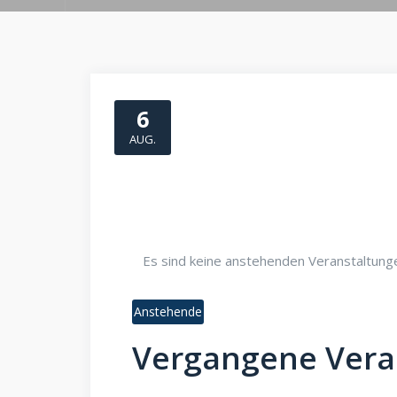
6
AUG.
Es sind keine anstehenden Veranstaltung
Anstehende
Datum
Vergangene Vera
wählen.