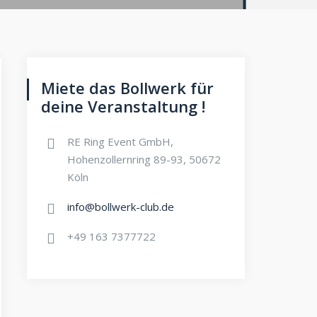
Miete das Bollwerk für
deine Veranstaltung !
RE Ring Event GmbH,
Hohenzollernring 89-93, 50672
Köln
info@bollwerk-club.de
+49 163 7377722
chten-
anstaltung
ichten-
igation
igation