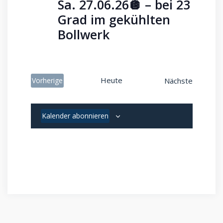
Sa. 27.06.26🪩 – bei 23
Grad im gekühlten
Bollwerk
Heute
Veransta
Vorherige
Nächste
Veranstaltungen
Kalender abonnieren