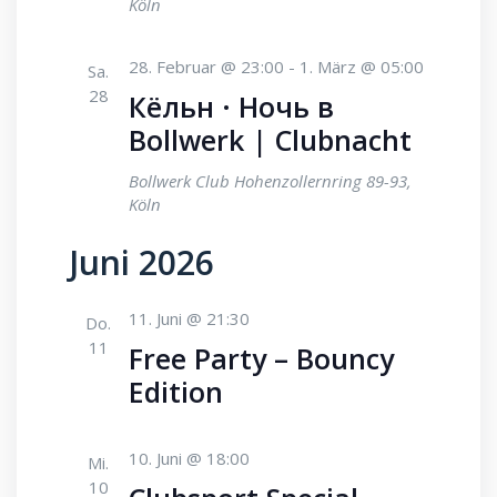
Köln
28. Februar @ 23:00
-
1. März @ 05:00
Sa.
28
Кёльн · Ночь в
Bollwerk | Clubnacht
Bollwerk Club
Hohenzollernring 89-93,
Köln
Juni 2026
11. Juni @ 21:30
Do.
11
Free Party – Bouncy
Edition
10. Juni @ 18:00
Mi.
10