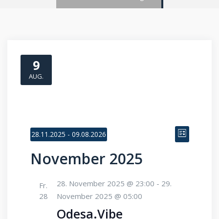
9
AUG.
Veranstaltungen
Ansic
Vera
28.11.2025
 - 
09.08.2026
Liste
Ansic
Datum
Navi
November 2025
wählen.
Navi
28. November 2025 @ 23:00
-
29.
Fr.
28
November 2025 @ 05:00
Odesa.Vibe