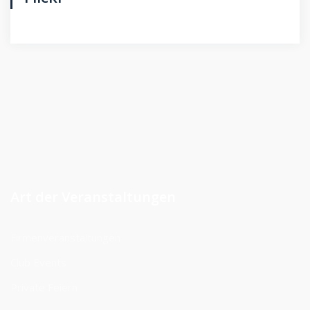
Art der Veranstaltungen
Firmenveranstaltungen
Club Events
Private Feiern